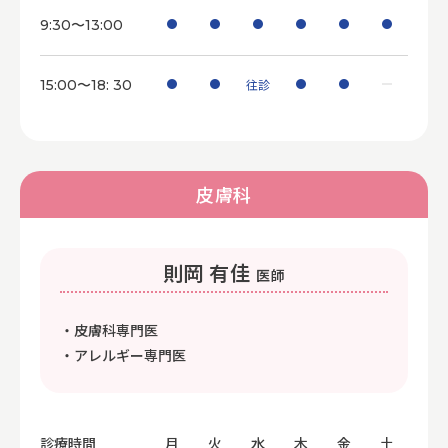
9:30〜13:00
15:00〜18: 30
往診
皮膚科
則岡 有佳
医師
・皮膚科専門医
・アレルギー専門医
診療時間
月
火
水
木
金
土